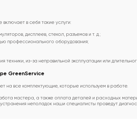
 включает в себя такие услуги:
ляторов, дисплеев, стекол, разъемов и т. д.;
ощью профессионального оборудования;
я техники, из-за неправильной эксплуатации или длительно
тре
GreenService
ет на все комплектующие, которые используем в работе.
абота мастера, а также оплата деталей и расходных матери
 устранения неполадок наши специалисты проведут диагност