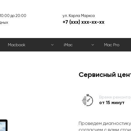
ул. Карла Маркса
 10:00 до 20:00
+7 (xxx) xxx-xx-xx
дных
Macbook
iMac
Mac Pro
Сервисный цен
Время ремонта
от 15 минут
Проведем диагностику
согласуем с вами стои