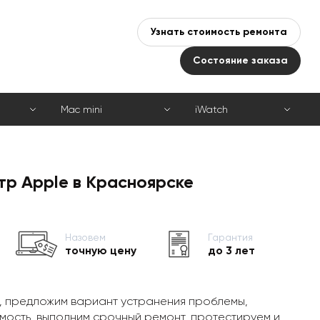
Узнать стоимость ремонта
Состояние заказа
Mac mini
iWatch
тр Apple в Красноярске
Назовем
Гарантия
точную цену
до 3 лет
, предложим вариант устранения проблемы,
мость, выполним срочный ремонт, протестируем и