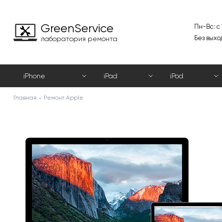
GreenService
Пн-Вс: с
Без выхо
лаборатория ремонта
iPhone
iPad
iPod
Главная
Ремонт Apple