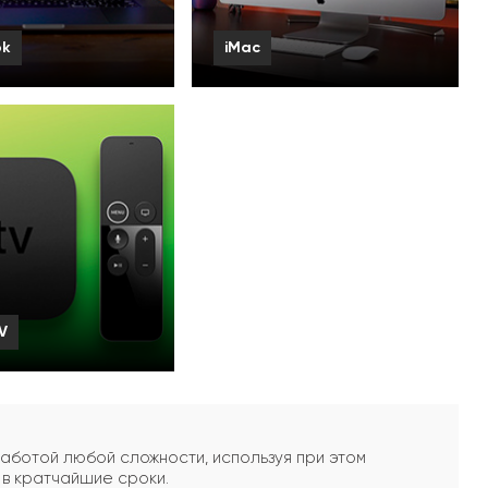
ok
iMac
ь все
Смотреть все
V
ь все
работой любой сложности, используя при этом
 в кратчайшие сроки.