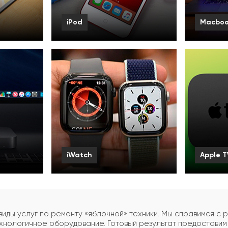
iPod
Macbo
Смотреть все
Смотрет
iWatch
Apple T
Смотреть все
Смотрет
иды услуг по ремонту «яблочной» техники. Мы справимся с 
хнологичное оборудование. Готовый результат предоставим