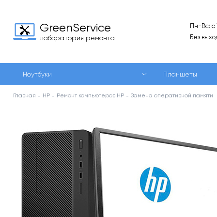
GreenService
Пн-Вс: с
Без выхо
лаборатория ремонта
Ноутбуки
Планшеты
Главная
HP
Ремонт компьютеров HP
Замена оперативной памяти