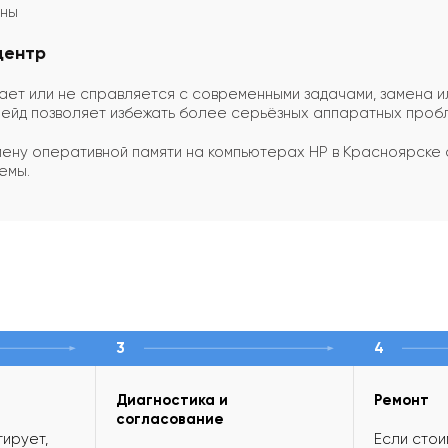
ены
центр
ает или не справляется с современными задачами, замена и
йд позволяет избежать более серьёзных аппаратных проб
ену оперативной памяти на компьютерах HP в Красноярске 
емы.
3
4
Диагностика и
Ремонт
согласование
ирует,
Если стои