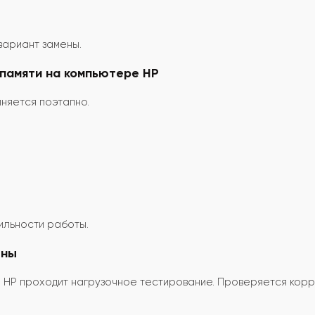
вариант замены.
 памяти на компьютере HP
няется поэтапно.
а
ильности работы.
ены
 HP проходит нагрузочное тестирование. Проверяется кор