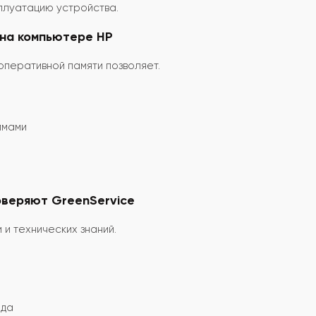
плуатацию устройства.
 на компьютере HP
перативной памяти позволяет.
ммами
оверяют GreenService
и технических знаний.
ода