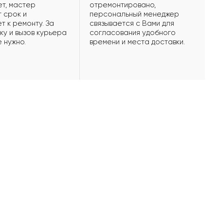
т, мастер
отремонтировано,
 срок и
персональный менеджер
т к ремонту. За
связывается с Вами для
ку и вызов курьера
согласования удобного
е нужно.
времени и места доставки.