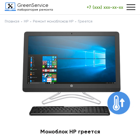
GreenService
+7 (xxx) xxx-xx-xx
лаборатория ремонта
Главная
HP
Ремонт моноблоков HP
Греется
Моноблок HP греется