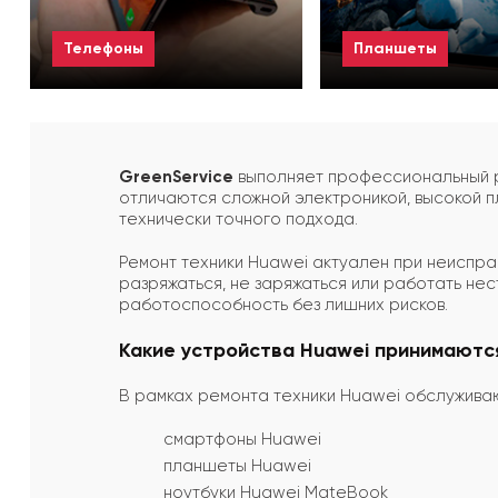
Телефоны
Планшеты
Смотреть все
Смотреть все
GreenService
выполняет профессиональный р
отличаются сложной электроникой, высокой п
технически точного подхода.
Ремонт техники Huawei актуален при неисправ
разряжаться, не заряжаться или работать не
работоспособность без лишних рисков.
Какие устройства Huawei принимаютс
В рамках ремонта техники Huawei обслужива
смартфоны Huawei
планшеты Huawei
ноутбуки Huawei MateBook