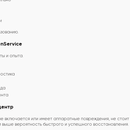
и
ьзованию.
nService
ы и опыта.
ностика
ода
онта
центр
не включается или имеет аппаратные повреждения, не стои
м выше вероятность быстрого и успешного восстановления.