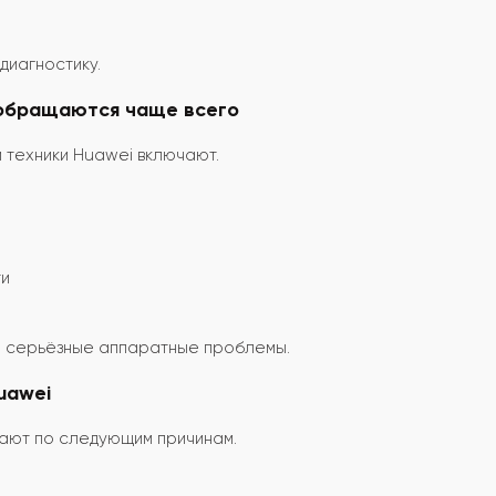
диагностику.
 обращаются чаще всего
техники Huawei включают.
ти
на серьёзные аппаратные проблемы.
uawei
кают по следующим причинам.