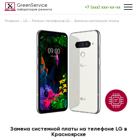
GreenService
+7 (xxx) xxx-xx-xx
лаборатория ремонта
Главная
LG
Ремонт телефонов LG
Замена системной платы
Замена системной платы на телефоне LG в
Красноярске