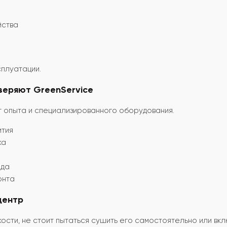
йства
сплуатации.
веряют GreenService
т опыта и специализированного оборудования.
ития
ка
ода
онта
центр
дкости, не стоит пытаться сушить его самостоятельно или 