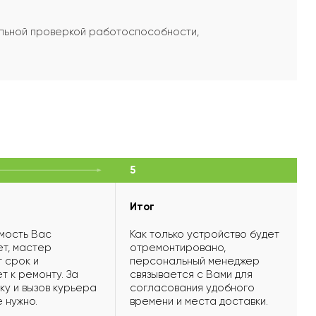
ельной проверкой работоспособности,
5
Итог
мость Вас
Как только устройство будет
т, мастер
отремонтировано,
 срок и
персональный менеджер
т к ремонту. За
связывается с Вами для
ку и вызов курьера
согласования удобного
е нужно.
времени и места доставки.