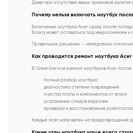
Даже при отсутствии явных признаков залития
Почему нельзя включать ноутбук посл
Включение ноутбука Acer сразу после попада
Влага может оставаться под микросхемами и
Правильное решение — немедленно отключить
Как проводится ремонт ноутбука Acer
В GreenService ремонт ноутбуков Acer после 
полный разбор ноутбука
диагностика степени повреждений
очистка платы и компонентов от влаги
устранение следов коррозии
проверка и восстановление работоспо
Каждый этап направлен на предотвращение д
Какие узлы ноутбука чаще всего стра