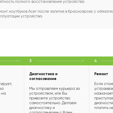
ятность полного восстановления устройства.
онт ноутбуков Acer после залития в Красноярске с обязат
плуатации устройства.
3
4
Диагностика и
Ремонт
согласование
ирует,
Если стои
на
Мы отправляем курьера за
устраивае
 на
устройством, или Вы
назначает
привозите устройство
приступае
самостоятельно. Делаем
диагности
диагностику и
платить н
согласовываем с Вами