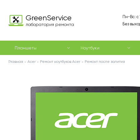
GreenService
Пн-Вс: с
Без выхо
лаборатория ремонта
Планшеты
Ноутбуки
Главная
Acer
Ремонт ноутбуков Acer
Ремонт после залития