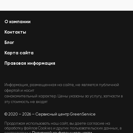
О компании
Контакты
Блог
Карта сайта
Правовая информация
Информация, размещенная на сайте, не является публичной
офертой и носит
ознакомительный характер. Цены указаны за услугу, запчасти в
эту стоимость не входят
© 2020 – 2026 — Сервисный центр GreenService
Продолжая использовать наш сайт, вы даете согласие на
обработку файлов Cookies и других пользовательских данных, в
соответствии с
Политикой конфиденциальности.