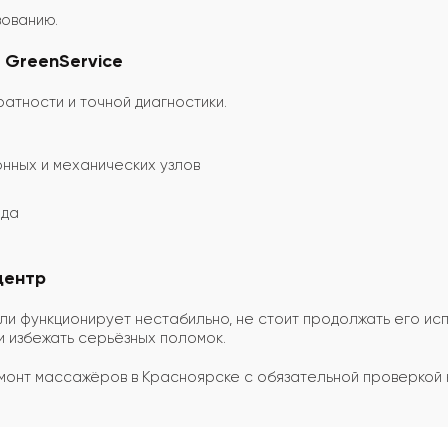
зованию.
 GreenService
ратности и точной диагностики.
нных и механических узлов
ода
центр
ли функционирует нестабильно, не стоит продолжать его и
 избежать серьёзных поломок.
монт массажёров в Красноярске с обязательной проверкой 