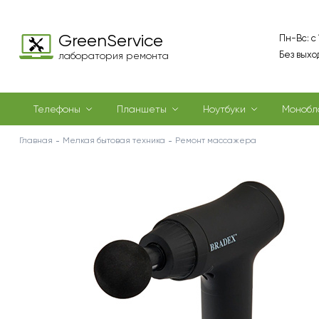
GreenService
Пн-Вс: с
Без выхо
лаборатория ремонта
Телефоны
Планшеты
Ноутбуки
Монобл
Главная
Мелкая бытовая техника
Ремонт массажера