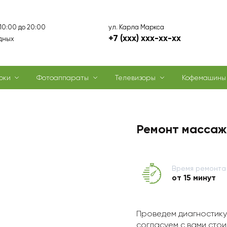
ул. Карла Маркса
 10:00 до 20:00
+7 (xxx) xxx-xx-xx
дных
оки
Фотоаппараты
Телевизоры
Кофемашины
Ремонт массаж
Время ремонта
от 15 минут
Проведем диагностику
согласуем с вами стои