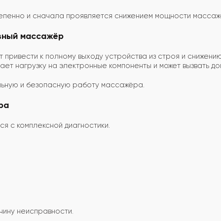
тепенно и сначала проявляется снижением мощности массаж
вный массажёр
привести к полному выходу устройства из строя и снижени
вает нагрузку на электронные компоненты и может вызвать д
ьную и безопасную работу массажёра.
ра
я с комплексной диагностики.
чину неисправности.