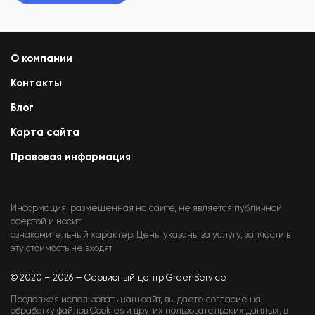
О компании
Контакты
Блог
Карта сайта
Правовая информация
Информация, размещенная на сайте, не является публичной
офертой и носит
ознакомительный характер. Цены указаны за услугу, запчасти в
эту стоимость не входят
© 2020 – 2026 — Сервисный центр GreenService
Продолжая использовать наш сайт, вы даете согласие на
обработку файлов Cookies и других пользовательских данных, в